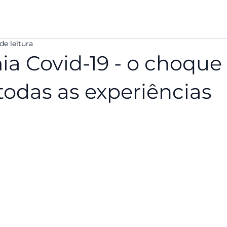
Consultoria
Educação
Livros
Cases
So
de leitura
a Covid-19 - o choque
odas as experiências