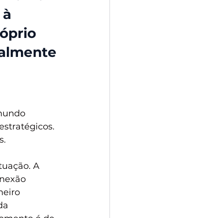
 à 
óprio 
almente 
mundo 
estratégicos. 
s.
tuação. A 
onexão 
meiro 
da 