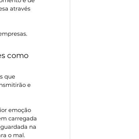
momento é de 
esa através 
empresas. 
 
es como 
s que 
nsmitirão e 
ior emoção 
em carregada 
 guardada na 
ra o mal.