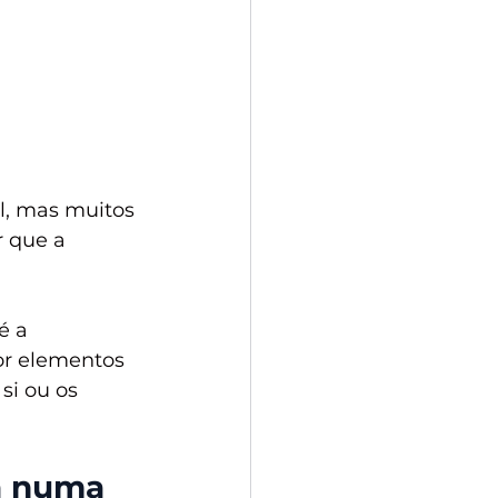
l, mas muitos 
 que a 
é a 
or elementos 
si ou os 
a numa 