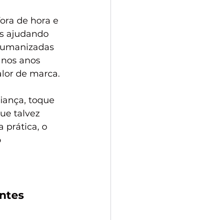
ora de hora e 
s ajudando 
 humanizadas 
 nos anos 
alor de marca.
ança, toque 
e talvez 
prática, o 
 
ntes 