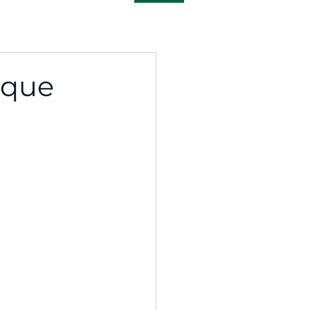
bre Nós
Blog
 que