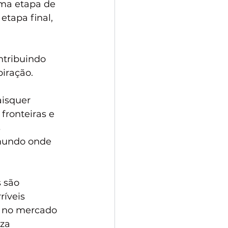
ma etapa de 
etapa final, 
ntribuindo 
piração.
isquer 
fronteiras e 
 
mundo onde 
 são 
ríveis 
s no mercado 
za 