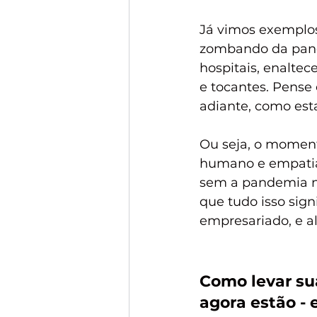
Já vimos exemplos
zombando da pand
hospitais, enalte
e tocantes. Pense
adiante, como est
Ou seja, o momen
humano e empatia 
sem a pandemia nã
que tudo isso sig
empresariado, e a
Como levar sua
agora estão -