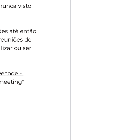
nunca visto 
des até então 
reuniões de 
izar ou ser 
ecode - 
meeting" 