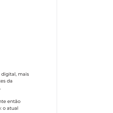
igital, mais 
es da 
.
nte então 
 o atual 